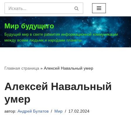
Перейти
к
Мир будущего
содержимому
Будущий мир в свете развития информационной коммуникации
между всеми людьми и народами планеты
Главная страница
»
Алексей Навальный умер
Алексей Навальный
умер
автор:
Андрей Булатов
Мир
17.02.2024