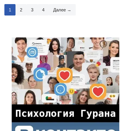
1
2
3
4
Далее →