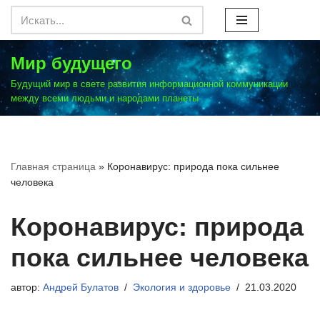
Перейти
к
Мир будущего
содержимому
Будущий мир в свете развития информационной коммуникации
между всеми людьми и народами планеты
Главная страница
»
Коронавирус: природа пока сильнее
человека
Коронавирус: природа
пока сильнее человека
автор:
Андрей Булатов
Экология и здоровье
21.03.2020