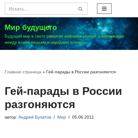
Перейти
к
Мир будущего
содержимому
Будущий мир в свете развития информационной коммуникации
между всеми людьми и народами планеты
Главная страница
»
Гей-парады в России разгоняются
Гей-парады в России
разгоняются
автор:
Андрей Булатов
Мир
05.06.2011