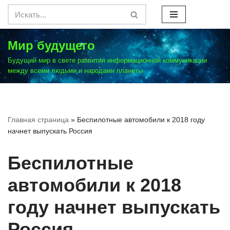
Перейти
к
Мир будущего
содержимому
Будущий мир в свете развития информационной коммуникации
между всеми людьми и народами планеты
Главная страница
»
Беспилотные автомобили к 2018 году
начнет выпускать Россия
Беспилотные
автомобили к 2018
году начнет выпускать
Россия