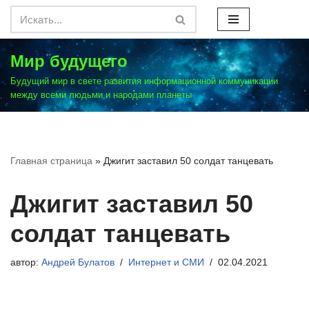
Перейти
к
Мир будущего
содержимому
Будущий мир в свете развития информационной коммуникации
между всеми людьми и народами планеты
Главная страница
»
Джигит заставил 50 солдат танцевать
Джигит заставил 50
солдат танцевать
автор:
Андрей Булатов
Интернет и СМИ
02.04.2021