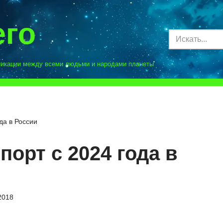
его
никации между всеми людьми и народами планеты
да в России
орт с 2024 года в
2018