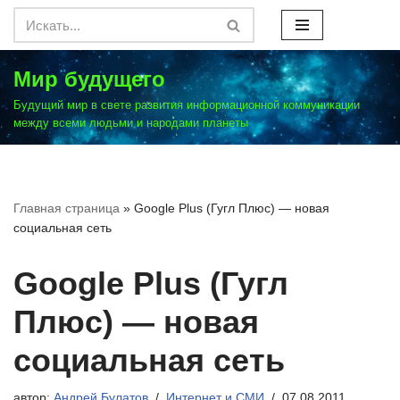
Перейти
к
Мир будущего
содержимому
Будущий мир в свете развития информационной коммуникации
между всеми людьми и народами планеты
Главная страница
»
Google Plus (Гугл Плюс) — новая
социальная сеть
Google Plus (Гугл
Плюс) — новая
социальная сеть
автор:
Андрей Булатов
Интернет и СМИ
07.08.2011