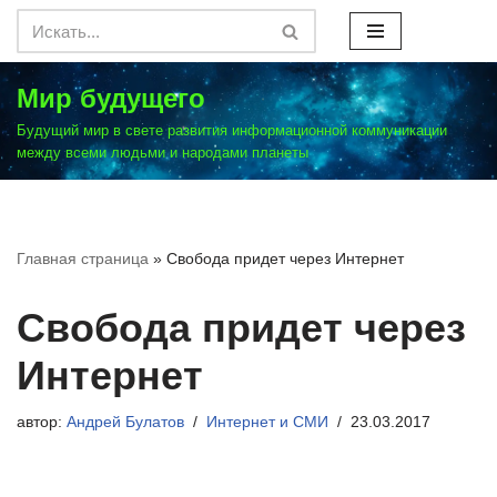
Перейти
к
Мир будущего
содержимому
Будущий мир в свете развития информационной коммуникации
между всеми людьми и народами планеты
Главная страница
»
Свобода придет через Интернет
Свобода придет через
Интернет
автор:
Андрей Булатов
Интернет и СМИ
23.03.2017