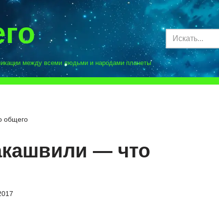
его
никации между всеми людьми и народами планеты
о общего
акашвили — что
2017