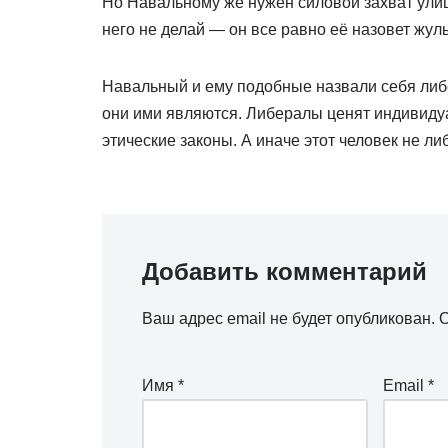
Но Навальному же нужен силовой захват улиц,
него не делай — он все равно её назовет жул
Навальный и ему подобные назвали себя либер
они ими являются. Либералы ценят индивиду
этические законы. А иначе этот человек не ли
Добавить комментарий
Ваш адрес email не будет опубликован.
О
Имя
*
Email
*