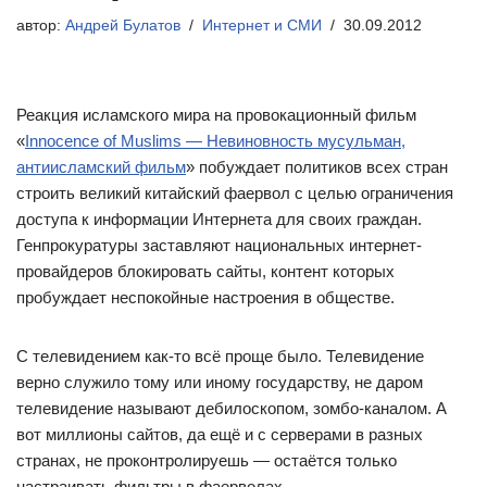
автор:
Андрей Булатов
Интернет и СМИ
30.09.2012
Реакция исламского мира на провокационный фильм
«
Innocence of Muslims — Невиновность мусульман,
антиисламский фильм
» побуждает политиков всех стран
строить великий китайский фаервол с целью ограничения
доступа к информации Интернета для своих граждан.
Генпрокуратуры заставляют национальных интернет-
провайдеров блокировать сайты, контент которых
пробуждает неспокойные настроения в обществе.
С телевидением как-то всё проще было. Телевидение
верно служило тому или иному государству, не даром
телевидение называют дебилоскопом, зомбо-каналом. А
вот миллионы сайтов, да ещё и с серверами в разных
странах, не проконтролируешь — остаётся только
настраивать фильтры в фаерволах.