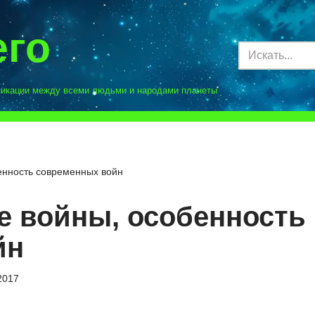
его
никации между всеми людьми и народами планеты
нность современных войн
 войны, особенность
йн
2017