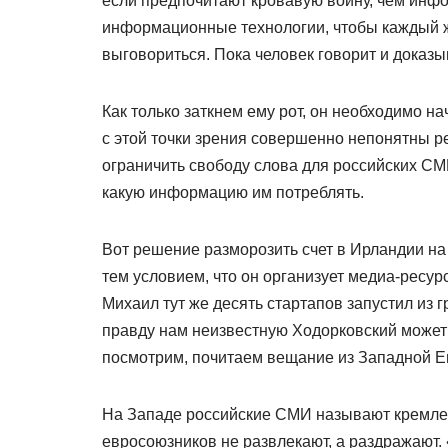
если предпочитают кровавую войну, чем инф
информационные технологии, чтобы каждый ж
выговориться. Пока человек говорит и доказыв
Как только заткнем ему рот, он необходимо н
с этой точки зрения совершенно непонятны 
ограничить свободу слова для российских С
какую информацию им потреблять.
Вот решение разморозить счет в Ирландии на
тем условием, что он организует медиа-ресур
Михаил тут же десять стартапов запустил из г
правду нам неизвестную Ходорковский может 
посмотрим, почитаем вещание из Западной Е
На Западе российские СМИ называют кремлев
евросоюзников не развлекают, а раздражают.