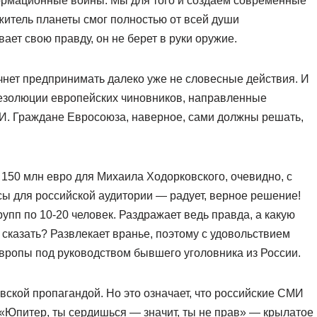
ормационные войны. Мы для того и создаем современные
итель планеты смог полностью от всей души
ает свою правду, он не берет в руки оружие.
ачнет предпринимать далеко уже не словесные действия. И
резолюции европейских чиновников, направленные
МИ. Граждане Евросоюза, наверное, сами должны решать,
 150 млн евро для Михаила Ходорковского, очевидно, с
сы для российской аудитории — радует, верное решение!
рупп по 10-20 человек. Раздражает ведь правда, а какую
сказать? Развлекает вранье, поэтому с удовольствием
вропы под руководством бывшего уголовника из России.
ской пропагандой. Но это означает, что российские СМИ
 «Юпитер, ты сердишься — значит, ты не прав» — крылатое