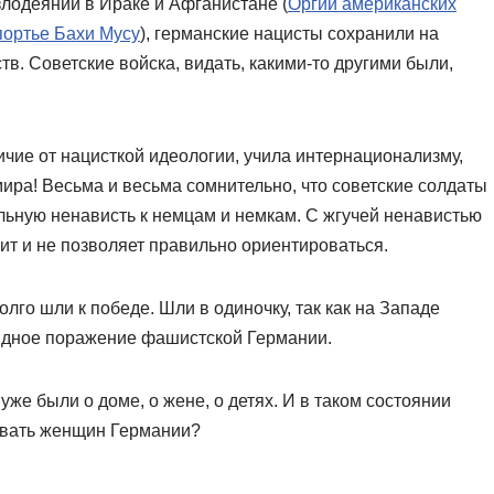
лодеяний в Ираке и Афганистане (
Оргии американских
портье Бахи Мусу
), германские нацисты сохранили на
тв. Советские войска, видать, какими-то другими были,
ичие от нацисткой идеологии, учила интернационализму,
ира! Весьма и весьма сомнительно, что советские солдаты
льную ненависть к немцам и немкам. С жгучей ненавистью
пит и не позволяет правильно ориентироваться.
лго шли к победе. Шли в одиночку, так как на Западе
видное поражение фашистской Германии.
же были о доме, о жене, о детях. И в таком состоянии
бивать женщин Германии?