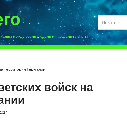
его
никации между всеми людьми и народами планеты
на территории Германии
ветских войск на
ании
2014