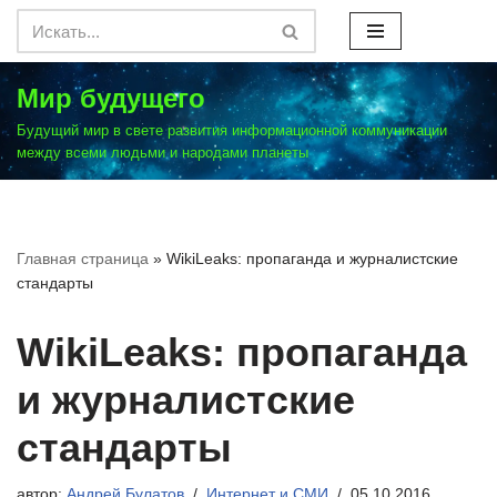
Перейти
к
Мир будущего
содержимому
Будущий мир в свете развития информационной коммуникации
между всеми людьми и народами планеты
Главная страница
»
WikiLeaks: пропаганда и журналистские
стандарты
WikiLeaks: пропаганда
и журналистские
стандарты
автор:
Андрей Булатов
Интернет и СМИ
05.10.2016