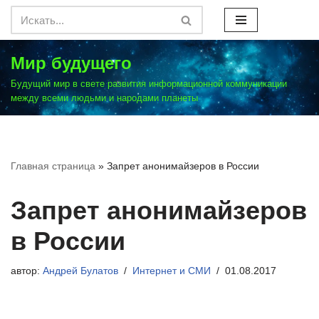
Перейти
к
Мир будущего
содержимому
Будущий мир в свете развития информационной коммуникации
между всеми людьми и народами планеты
Главная страница
»
Запрет анонимайзеров в России
Запрет анонимайзеров
в России
автор:
Андрей Булатов
Интернет и СМИ
01.08.2017