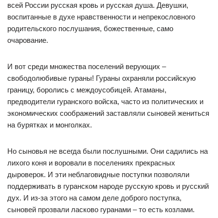
всей России русская кровь и русская душа. Девушки,
воспитанные в духе нравственности и непрекословного
родительского послушания, божественные, само
очарование.
И вот среди множества поселений верующих –
свободолюбивые гураны! Гураны охраняли российскую
границу, боролись с междоусобицей. Атаманы,
предводители гуранского войска, часто из политических и
экономических соображений заставляли сыновей жениться
на бурятках и монголках.
Но сыновья не всегда были послушными. Они садились на
лихого коня и воровали в поселениях прекрасных
дыроверок. И эти неблаговидные поступки позволяли
поддерживать в гуранском народе русскую кровь и русский
дух. И из-за этого на самом деле доброго поступка,
сыновей прозвали ласково гуранами – то есть козлами.