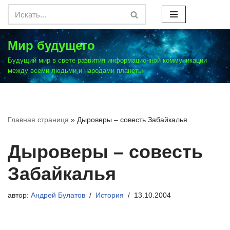
Перейти
к
Мир будущего
содержимому
Будущий мир в свете развития информационной коммуникации
между всеми людьми и народами планеты
Главная страница
»
Дыроверы – совесть Забайкалья
Дыроверы – совесть
Забайкалья
автор:
Андрей Булатов
История
13.10.2004