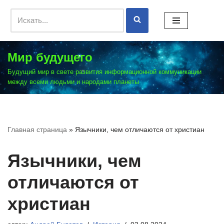
Перейти
к
содержимому
Мир будущего
Будущий мир в свете развития информационной коммуникации
между всеми людьми и народами планеты
Главная страница
»
Язычники, чем отличаются от христиан
Язычники, чем
отличаются от
христиан