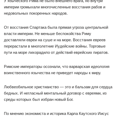
У языческого Рима не было внешнего врага, но внутри
империи громыхали многочисленные восстания рабов и
недовольных покоренных народов.
От восстания Спартака была прямая угроза центральной
власти империи. Не меньше беспокойства Риму
доставляли евреи на суше и на море. Восстания евреев
перерастали в многолетние Иудейские войны. Торговые
пути на море лихорадило от действий еврейских пиратов.
Римские императоры осознали, что варварская идеология
воинственного язычества не приведет народы к миру.
Любвеобильное христианство — это и бальзам для сердца
бедных. И негласный ментальный договор с евреями, из
среды которых был избран новый Бог.
По мнению экономиста и историка Карла Каутского Иисус