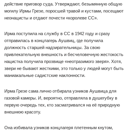
действие приговор суда. Утверждают, безымянную общую
могилу Ирмы Грезе, поросшей травой и кустами, посещают
неонацисты и отдают почести «королеве СС».
Ирма поступила на службу в СС в 1942 году и сразу
отправилась в концлагерь Аушвиц, где получила
должность старшей надзирательницы. За свою
привлекательную внешность и бесчеловечную жестокость
нацистка получила прозвище «неотразимого зверя». Хотя,
звери не бывают жесткими, это только у людей могут быть
маниакальные садистские наклонности.
Ирма Грезе сама лично отбирала узников Аушвица для
газовой камеры. И, вероятно, отправляла в душегубку в
первую очередь тех, кто засматривался на её природную
внешнюю красоту.
Она избивала узников концлагеря плетенным кнутом,