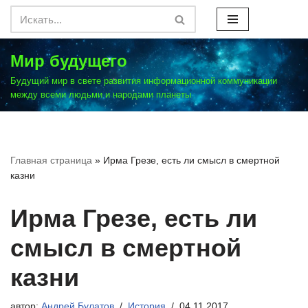
Перейти
к
Мир будущего
содержимому
Будущий мир в свете развития информационной коммуникации
между всеми людьми и народами планеты
Главная страница
»
Ирма Грезе, есть ли смысл в смертной
казни
Ирма Грезе, есть ли
смысл в смертной
казни
автор:
Андрей Булатов
История
04.11.2017