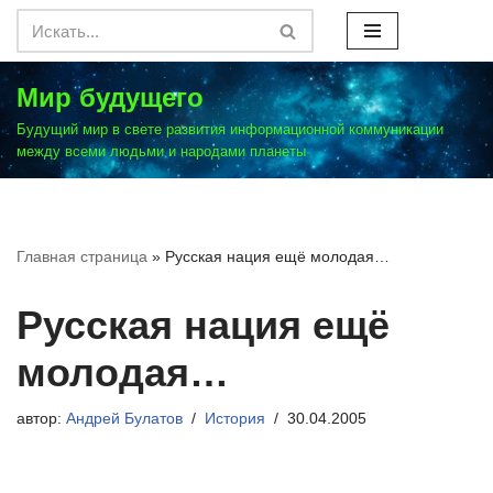
Перейти
к
Мир будущего
содержимому
Будущий мир в свете развития информационной коммуникации
между всеми людьми и народами планеты
Главная страница
»
Русская нация ещё молодая…
Русская нация ещё
молодая…
автор:
Андрей Булатов
История
30.04.2005