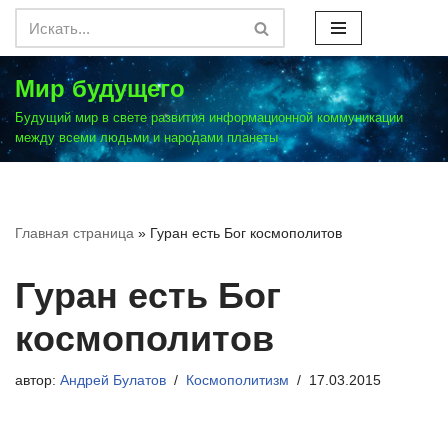
Перейти
к
Мир будущего
содержимому
Будущий мир в свете развития информационной коммуникации
между всеми людьми и народами планеты
Главная страница
»
Гуран есть Бог космополитов
Гуран есть Бог
космополитов
автор:
Андрей Булатов
Космополитизм
17.03.2015