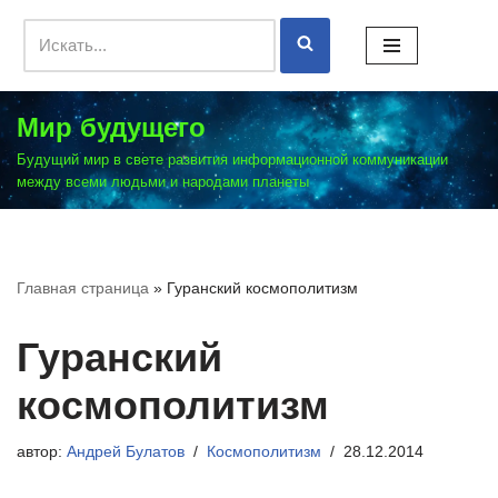
Перейти
к
содержимому
Мир будущего
Будущий мир в свете развития информационной коммуникации
между всеми людьми и народами планеты
Главная страница
»
Гуранский космополитизм
Гуранский
космополитизм
автор:
Андрей Булатов
Космополитизм
28.12.2014