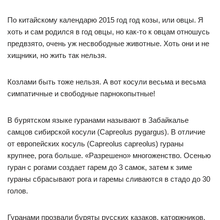
По китайскому календарю 2015 год год козы, или овцы. Я
хоть и сам родился в год овцы, но как-то к овцам отношусь
предвзято, очень уж несвободные животные. Хоть они и не
хищники, но жить так нельзя.
Козлами быть тоже нельзя. А вот косули весьма и весьма
симпатичные и свободные парнокопытные!
В бурятском языке гуранами называют в Забайкалье
самцов сибирской косули (Сapreolus pygargus). В отличие
от европейских косуль (Capreolus capreolus) гураны
крупнее, рога больше. «Разрешено» многоженство. Осенью
гуран с рогами создает гарем до 3 самок, затем к зиме
гураны сбрасывают рога и гаремы сливаются в стадо до 30
голов.
Гуранами прозвали буряты русских казаков, каторжников,