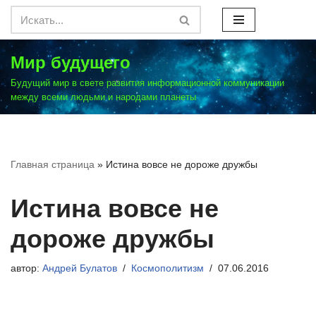
Перейти
к
Мир будущего
содержимому
Будущий мир в свете развития информационной коммуникации
между всеми людьми и народами планеты
Главная страница
»
Истина вовсе не дороже дружбы
Истина вовсе не
дороже дружбы
автор:
Андрей Булатов
Космополитизм
07.06.2016