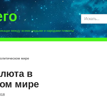
его
никации между всеми людьми и народами планеты
политическом мире
люта в
ком мире
018