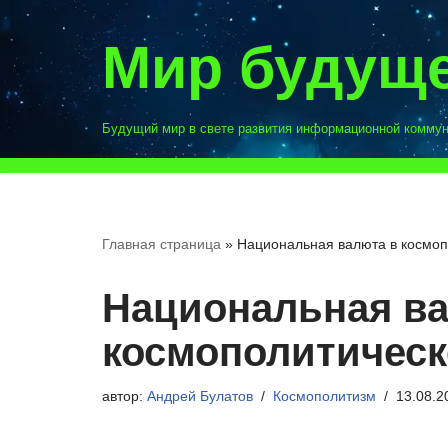
Мир будущ
Перейти
к
содержимому
Будущий мир в свете развития информационной комму
Главная страница
»
Национальная валюта в космо
Национальная ва
космополитичес
автор:
Андрей Булатов
Космополитизм
13.08.2