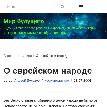
Перейти
к
Мир будущего
содержимому
Будущий мир в свете развития информационной коммуникации
между всеми людьми и народами планеты
Главная страница
»
О еврейском народе
О еврейском народе
автор:
Андрей Булатов
Космополитизм
29.07.2004
Без Ветхого завета избранного Богом народа не было бы
Нового завета, не было бы Корана. Поэтому еврейский