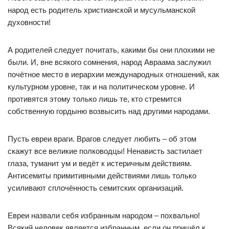
народ есть родитель христианской и мусульманской
духовности!
А родителей следует почитать, какими бы они плохими не
были. И, вне всякого сомнения, народ Авраама заслужил
почётное место в иерархии международных отношений, как
культурном уровне, так и на политическом уровне. И
противятся этому только лишь те, кто стремится
собственную гордыню возвысить над другими народами.
Пусть евреи враги. Врагов следует любить – об этом
скажут все великие полководцы! Ненависть застилает
глаза, туманит ум и ведёт к истеричным действиям.
Антисемиты примитивными действиями лишь только
усиливают сплочённость семитских организаций.
Евреи назвали себя избранным народом – похвально!
Всякий человек является избранным, если он пришёл к