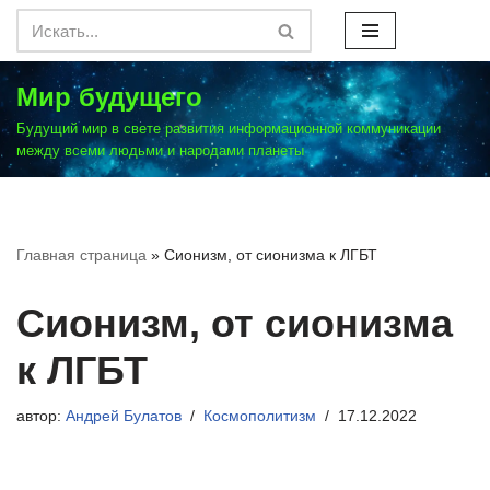
Перейти
к
Мир будущего
содержимому
Будущий мир в свете развития информационной коммуникации
между всеми людьми и народами планеты
Главная страница
»
Сионизм, от сионизма к ЛГБТ
Сионизм, от сионизма
к ЛГБТ
автор:
Андрей Булатов
Космополитизм
17.12.2022