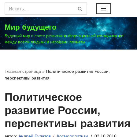
Перейти
к
Мир будущего
содержимому
Будущий мир в свете развития информационной коммуникации
между всеми людьми и народами планеты
Главная страница
»
Политическое развитие России,
перспективы развития
Политическое
развитие России,
перспективы развития
автор:
Андрей Булатов
Космополитизм
03.10.2016