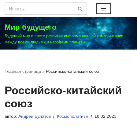
Перейти
к
Мир будущего
содержимому
Будущий мир в свете развития информационной коммуникации
между всеми людьми и народами планеты
Главная страница
»
Российско-китайский союз
Российско-китайский
союз
автор:
Андрей Булатов
Космополитизм
18.02.2023