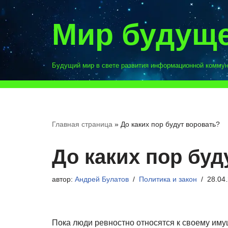
Мир будущ
Перейти
к
содержимому
Будущий мир в свете развития информационной комму
Главная страница
»
До каких пор будут воровать?
До каких пор буд
автор:
Андрей Булатов
Политика и закон
28.04
Пока люди ревностно относятся к своему им