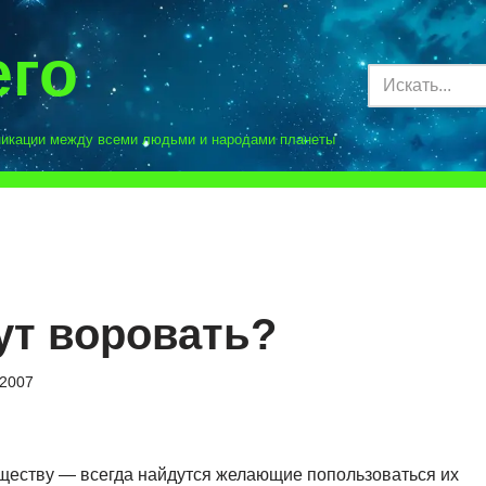
его
никации между всеми людьми и народами планеты
ут воровать?
.2007
уществу — всегда найдутся желающие попользоваться их