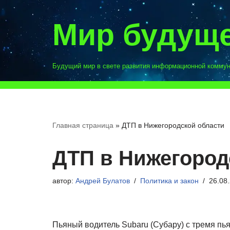
Мир будущ
Перейти
к
содержимому
Будущий мир в свете развития информационной комму
Главная страница
»
ДТП в Нижегородской области
ДТП в Нижегород
автор:
Андрей Булатов
Политика и закон
26.08
Пьяный водитель Subaru (Субару) с тремя пь