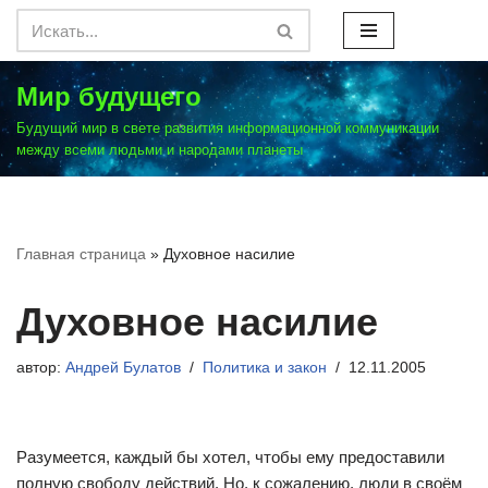
Перейти
к
Мир будущего
содержимому
Будущий мир в свете развития информационной коммуникации
между всеми людьми и народами планеты
Главная страница
»
Духовное насилие
Духовное насилие
автор:
Андрей Булатов
Политика и закон
12.11.2005
Разумеется, каждый бы хотел, чтобы ему предоставили
полную свободу действий. Но, к сожалению, люди в своём