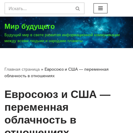
Перейти
к
Мир будущего
содержимому
Будущий мир в свете развития информационной коммуникации
между всеми людьми и народами планеты
Главная страница
»
Евросоюз и США — переменная
облачность в отношениях
Евросоюз и США —
переменная
облачность в
отношениях