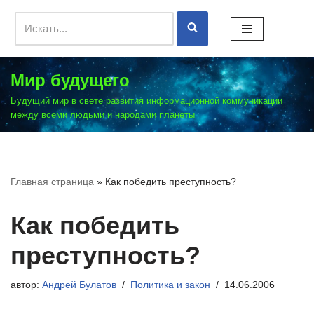
Перейти
к
содержимому
Мир будущего
Будущий мир в свете развития информационной коммуникации
между всеми людьми и народами планеты
Главная страница
»
Как победить преступность?
Как победить
преступность?
автор:
Андрей Булатов
Политика и закон
14.06.2006