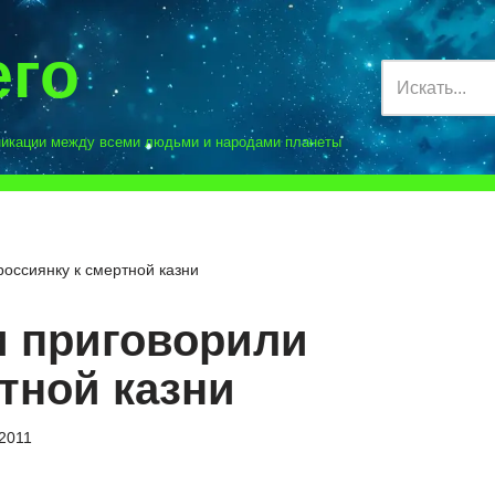
его
никации между всеми людьми и народами планеты
россиянку к смертной казни
и приговорили
тной казни
.2011