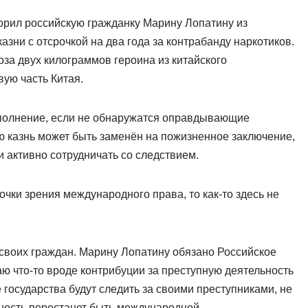
орил российскую гражданку Марину Лопатину из
азни с отсрочкой на два года за контрабанду наркотиков.
за двух килограммов героина из китайского
ую часть Китая.
исполнение, если не обнаружатся оправдывающие
ую казнь может быть заменён на пожизненное заключение,
 активно сотрудничать со следствием.
чки зрения международного права, то как-то здесь не
 своих граждан. Марину Лопатину обязано Российское
таю что-то вроде контрибуции за преступную деятельность
е государства будут следить за своими преступниками, не
пность перестанет быть международной.