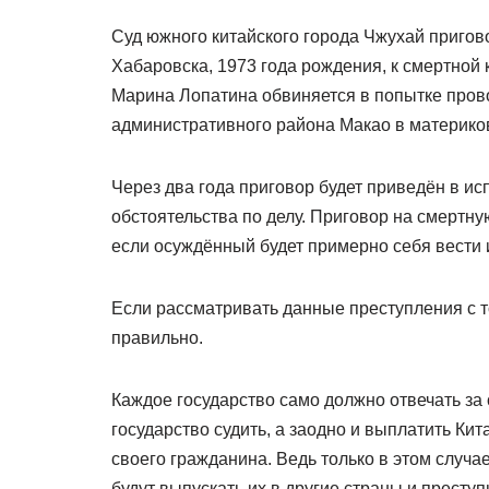
Суд южного китайского города Чжухай пригов
Хабаровска, 1973 года рождения, к смертной к
Марина Лопатина обвиняется в попытке прово
административного района Макао в материков
Через два года приговор будет приведён в 
обстоятельства по делу. Приговор на смертн
если осуждённый будет примерно себя вести и
Если рассматривать данные преступления с то
правильно.
Каждое государство само должно отвечать за
государство судить, а заодно и выплатить Ки
своего гражданина. Ведь только в этом случа
будут выпускать их в другие страны и престу