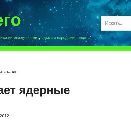
его
никации между всеми людьми и народами планеты
спытания
ает ядерные
.2012