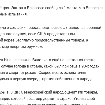
этрин Эштон в Брюсселе сообщила 1 марта, что Евросоюз
ные испытания.
или о согласии приостановить свою активность в военной
дерного оружия, если США предоставят им
ой Корее бесплатно продовольственные товары, а
ть мир ядерным оружием.
н Ына не сложно. Власть его ещё не настолько крепка,
 случае голода в стране, какой был при отце в 90-х годах
ия и свергнет режим. Скорее всего, основателям
одимо в первую очередь против собственного народа.
ры в КНДР. Северокорейский народ оценит эти товары,
нации, который весь мир держит в страхе. Утолив свой
корейцы с новыми силами начнут изготавливать и