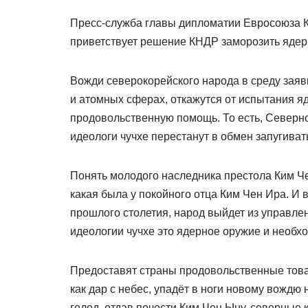
Пресс-служба главы дипломатии Евросоюза К
приветствует решение КНДР заморозить ядер
Вожди северокорейского народа в среду заяв
и атомных сферах, откажутся от испытания я
продовольственную помощь. То есть, Северн
идеологи чучхе перестанут в обмен запугива
Понять молодого наследника престола Ким Че
какая была у покойного отца Ким Чен Ира. И в
прошлого столетия, народ выйдет из управлен
идеологии чучхе это ядерное оружие и необх
Предоставят страны продовольственные това
как дар с небес, упадёт в ноги новому вождю 
голод, отдав почести Ким Чен Ыну, северные 