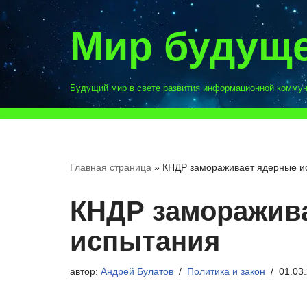
Мир будущ
Перейти
к
содержимому
Будущий мир в свете развития информационной комму
Главная страница
»
КНДР замораживает ядерные и
КНДР заморажив
испытания
автор:
Андрей Булатов
Политика и закон
01.03