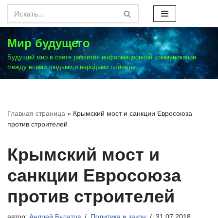
Перейти
к
Мир будущего
содержимому
Будущий мир в свете развития информационной коммуникации
между всеми людьми и народами планеты
Главная страница
»
Крымский мост и санкции Евросоюза
против строителей
Крымский мост и
санкции Евросоюза
против строителей
автор:
Андрей Булатов
Политика и закон
31.07.2018