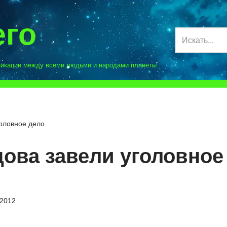
его
никации между всеми людьми и народами планеты
головное дело
цова завели уголовное
.2012