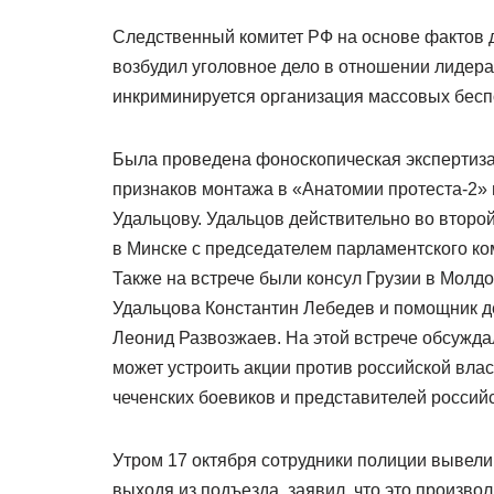
Следственный комитет РФ на основе фактов 
возбудил уголовное дело в отношении лидера
инкриминируется организация массовых бесп
Была проведена фоноскопическая экспертиза
признаков монтажа в «Анатомии протеста-2»
Удальцову. Удальцов действительно во второ
в Минске с председателем парламентского ко
Также на встрече были консул Грузии в Мол
Удальцова Константин Лебедев и помощник 
Леонид Развозжаев. На этой встрече обсужда
может устроить акции против российской влас
чеченских боевиков и представителей россий
Утром 17 октября сотрудники полиции вывели
выходя из подъезда, заявил, что это произвол