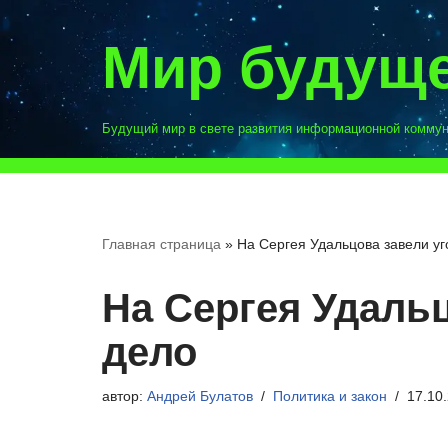
Мир будущ
Перейти
к
содержимому
Будущий мир в свете развития информационной комму
Главная страница
»
На Сергея Удальцова завели у
На Сергея Удаль
дело
автор:
Андрей Булатов
Политика и закон
17.10