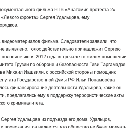
документального фильма НТВ «Анатомия протеста-2»
 «Левого фронта» Сергея Удальцова, ему
орядков.
 видеоматериалов фильма. Следователи заявили, что
 не выявлено, голос действительно принадлежит Сергею
й половине июня 2012 года встречался в жилом помещении
митета Грузии по обороне и безопасности Гиви Таргамадзе.
дове Михаил Иашвили, с российской стороны помощник
депутата Государственной Думы РФ Ильи Понаморёва
лось финансирование деятельности Удальцова, какие он
ти, предлагались ему в поддержку террористические акты
ского криминалитета.
 Сергея Удальцова из подъезда его дома. Удальцов,
 и провокация, он надеется, что общество не будет молчать