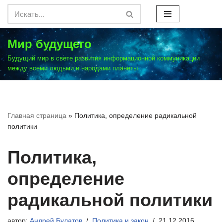
Перейти
к
Мир будущего
содержимому
Будущий мир в свете развития информационной коммуникации
между всеми людьми и народами планеты
Главная страница
»
Политика, определение радикальной
политики
Политика,
определение
радикальной политики
автор:
Андрей Булатов
Политика и закон
21.12.2016