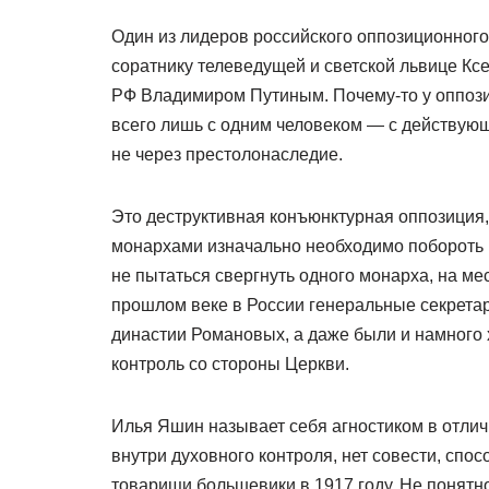
Один из лидеров российского оппозиционног
соратнику телеведущей и светской львице Кс
РФ Владимиром Путиным. Почему-то у оппозиц
всего лишь с одним человеком — с действую
не через престолонаследие.
Это деструктивная конъюнктурная оппозиция,
монархами изначально необходимо побороть 
не пытаться свергнуть одного монарха, на ме
прошлом веке в России генеральные секрета
династии Романовых, а даже были и намного х
контроль со стороны Церкви.
Илья Яшин называет себя агностиком в отлич
внутри духовного контроля, нет совести, спос
товарищи большевики в 1917 году. Не понят