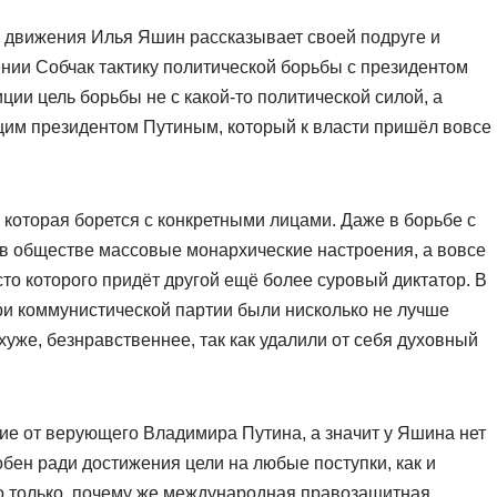
о движения Илья Яшин рассказывает своей подруге и
ении Собчак тактику политической борьбы с президентом
ии цель борьбы не с какой-то политической силой, а
щим президентом Путиным, который к власти пришёл вовсе
 которая борется с конкретными лицами. Даже в борьбе с
в обществе массовые монархические настроения, а вовсе
сто которого придёт другой ещё более суровый диктатор. В
ри коммунистической партии были нисколько не лучше
уже, безнравственнее, так как удалили от себя духовный
ие от верующего Владимира Путина, а значит у Яшина нет
обен ради достижения цели на любые поступки, как и
но только, почему же международная правозащитная