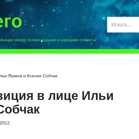
его
никации между всеми людьми и народами планеты
Ильи Яшина и Ксении Собчак
зиция в лице Ильи
Собчак
.2012