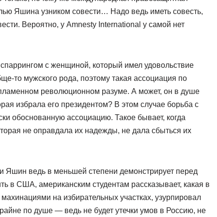
 Илью Яшина узником совести… Надо ведь иметь совесть,
сти. Вероятно, у Amnesty International у самой нет
 спаррингом с женщиной, который имел удовольствие
бще-то мужского рода, поэтому такая ассоциация по
 пламенном революционном разуме. А может, он в душе
торая избрала его президентом? В этом случае борьба с
ски обоснованную ассоциацию. Такое бывает, когда
оторая не оправдала их надежды, не дала сбыться их
ти Яшин ведь в меньшей степени демонстрирует перед
ть в США, американским студентам рассказывает, какая в
я махинациями на избирательных участках, узурпировал
райне по душе — ведь не будет утечки умов в Россию, не