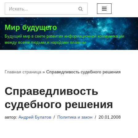
Перейти
к
Мир будущего
содержимому
Будущий мир в свете развития информационной коммуникации
между всеми людьми и народами планеты
Главная страница
»
Справедливость судебного решения
Справедливость
судебного решения
автор:
Андрей Булатов
Политика и закон
20.01.2008