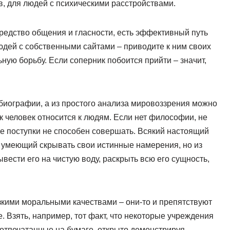
в, для людей с психическими расстройствами.
редство общения и гласности, есть эффективный путь
юдей с собственными сайтами – приводите к ним своих
ную борьбу. Если соперник побоится прийти – значит,
 биографии, а из простого анализа мировоззрения можно
ак человек относится к людям. Если нет философии, не
ые поступки не способен совершать. Всякий настоящий
 умеющий скрывать свои истинные намерения, но из
ести его на чистую воду, раскрыть всю его сущность,
зкими моральными качествами – они-то и препятствуют
. Взять, например, тот факт, что некоторые учреждения
отпечатанные на бумаге, открыто демонстрируя