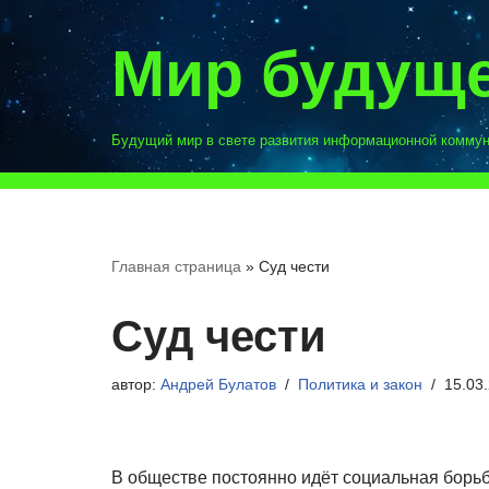
Мир будущ
Перейти
к
содержимому
Будущий мир в свете развития информационной комму
Главная страница
»
Суд чести
Суд чести
автор:
Андрей Булатов
Политика и закон
15.03
В обществе постоянно идёт социальная борьб