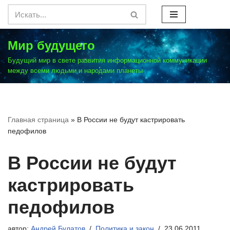
Перейти
к
Мир будущего
содержимому
Будущий мир в свете развития информационной коммуникации
между всеми людьми и народами планеты
Главная страница
»
В России не будут кастрировать
педофилов
В России не будут
кастрировать
педофилов
автор:
Андрей Булатов
Политика и закон
23.06.2011