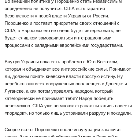
Во внешней политике у Порошенко стать независимым
определенно не получится. США есть гарантия
безопасности у новой власти Украины от России.
Порошенко и поставит приоритеты своих отношений с
США, а Евросоюз его не очень будет интересовать, не
будет слишком заморачиваться интеграционными
процессами с западными европейскими государствами.
Внутри Украины пока есть проблема с Юго-Востоком,
которая и объединяет все антироссийские силы. Понимают
ли, должны понять киевские власти простую истину. Ну
перебьют они всех вооруженных ополченцев в Донецке и
Луганске, а как потом управлять народом, который
категорически не принимает тебя? Народ победить
невозможно. США уже во многих странах пытались навести
«порядок», но только лишь устраивали разруху и покидали.
Скорее всего, Порошенко после инаугурации заключит
гласный или негласный «брестский мир» с Россией и