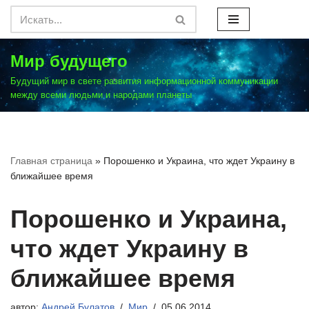
Перейти
к
Мир будущего
содержимому
Будущий мир в свете развития информационной коммуникации
между всеми людьми и народами планеты
Главная страница
»
Порошенко и Украина, что ждет Украину в
ближайшее время
Порошенко и Украина,
что ждет Украину в
ближайшее время
автор:
Андрей Булатов
Мир
05.06.2014