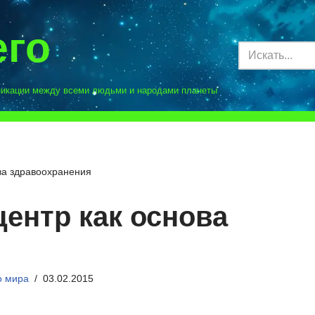
его
никации между всеми людьми и народами планеты
ва здравоохранения
ентр как основа
я
о мира
03.02.2015