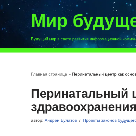
Мир будущ
Перейти
к
содержимому
Будущий мир в свете развития информационной комму
Главная страница
»
Перинатальный центр как осно
Перинатальный ц
здравоохранени
автор:
Андрей Булатов
Проекты законов будущег