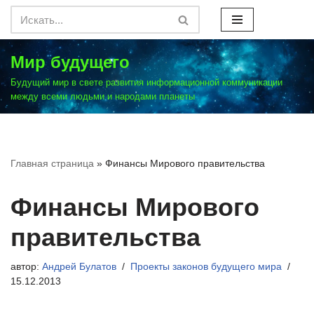
Перейти
к
Мир будущего
содержимому
Будущий мир в свете развития информационной коммуникации
между всеми людьми и народами планеты
Главная страница
»
Финансы Мирового правительства
Финансы Мирового
правительства
автор:
Андрей Булатов
Проекты законов будущего мира
15.12.2013