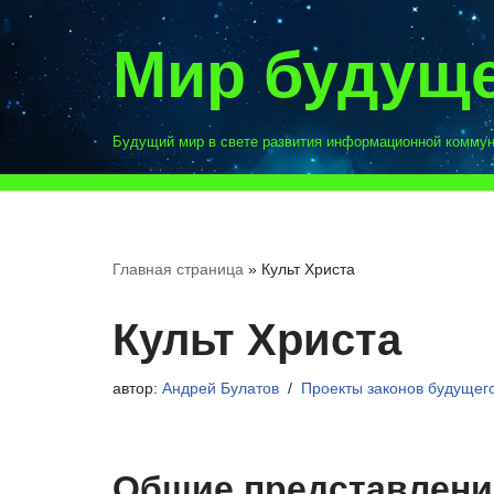
Мир будущ
Перейти
к
содержимому
Будущий мир в свете развития информационной комму
Главная страница
»
Культ Христа
Культ Христа
автор:
Андрей Булатов
Проекты законов будущег
Общие представлени