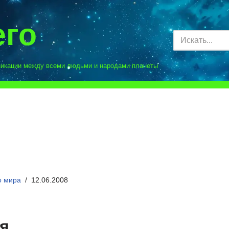
его
никации между всеми людьми и народами планеты
о мира
12.06.2008
я