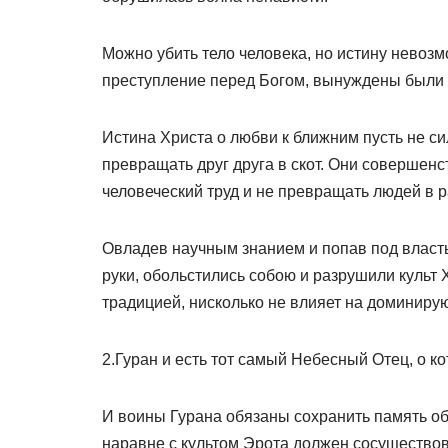
Можно убить тело человека, но истину невоз
преступление перед Богом, вынуждены были в
Истина Христа о любви к ближним пусть не си
превращать друг друга в скот. Они совершенс
человеческий труд и не превращать людей в р
Овладев научным знанием и попав под власть
руки, обольстились собою и разрушили культ 
традицией, нисколько не влияет на доминир
2.Гуран и есть тот самый Небесный Отец, о к
И воины Гурана обязаны сохранить память об
наравне с культом Эрота должен сосуществов