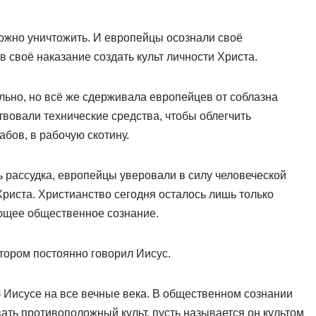
можно уничтожить. И европейцы осознали своё
 своё наказание создать культ личности Христа.
льно, но всё же сдерживала европейцев от соблазна
твовали технические средства, чтобы облегчить
абов, в рабочую скотину.
 рассудка, европейцы уверовали в силу человеческой
Христа. Христианство сегодня осталось лишь только
ующее общественное сознание.
отором постоянно говорил Иисус.
 Иисусе на все вечные века. В общественном сознании
ать противоположный культ, пусть называется он культом