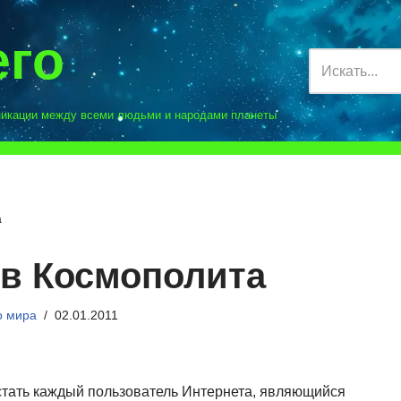
его
никации между всеми людьми и народами планеты
а
ов Космополита
о мира
02.01.2011
стать каждый пользователь Интернета, являющийся