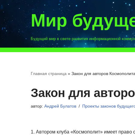
Мир будущ
Перейти
к
содержимому
Будущий мир в свете развития информационной комму
Главная страница
»
Закон для авторов Космополит
Закон для автор
автор:
Андрей Булатов
Проекты законов будущег
1. Автором клуба «Космополит» имеет право 