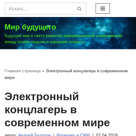
Перейти
к
Мир будущего
содержимому
Будущий мир в свете развития информационной коммуникации
между всеми людьми и народами планеты
Главная страница
»
Электронный концлагерь в современном
мире
Электронный
концлагерь в
современном мире
автор:
Андрей Булатов
Интернет и СМИ
02.04.2018