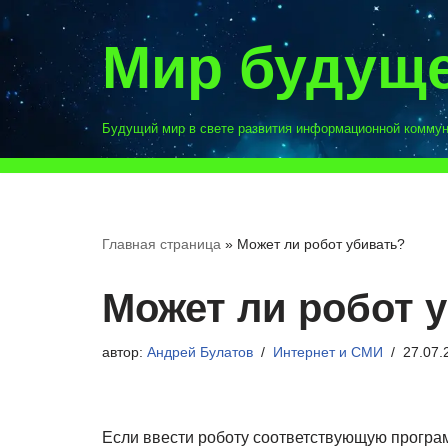
Мир будущ
Перейти
к
содержимому
Будущий мир в свете развития информационной комму
Главная страница
»
Может ли робот убивать?
Может ли робот 
автор:
Андрей Булатов
Интернет и СМИ
27.07.
Если ввести роботу соответствующую програм