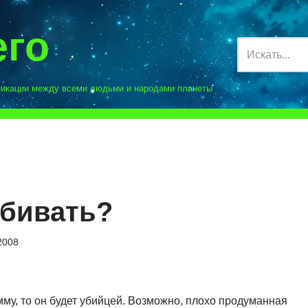
его
никации между всеми людьми и народами планеты
убивать?
2008
му, то он будет убийцей. Возможно, плохо продуманная