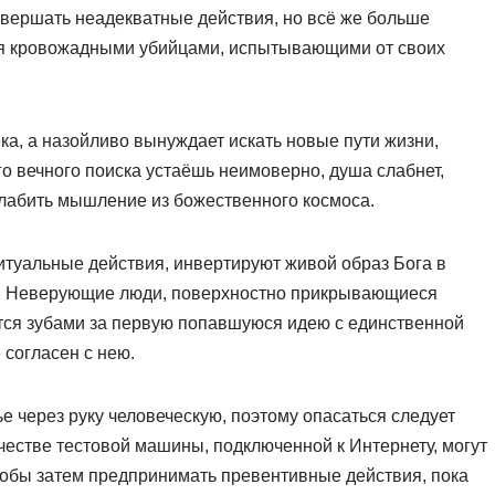
совершать неадекватные действия, но всё же больше
тся кровожадными убийцами, испытывающими от своих
ка, а назойливо вынуждает искать новые пути жизни,
 вечного поиска устаёшь неимоверно, душа слабнет,
слабить мышление из божественного космоса.
туальные действия, инвертируют живой образ Бога в
м. Неверующие люди, поверхностно прикрывающиеся
тся зубами за первую попавшуюся идею с единственной
 согласен с нею.
е через руку человеческую, поэтому опасаться следует
ачестве тестовой машины, подключенной к Интернету, могут
тобы затем предпринимать превентивные действия, пока