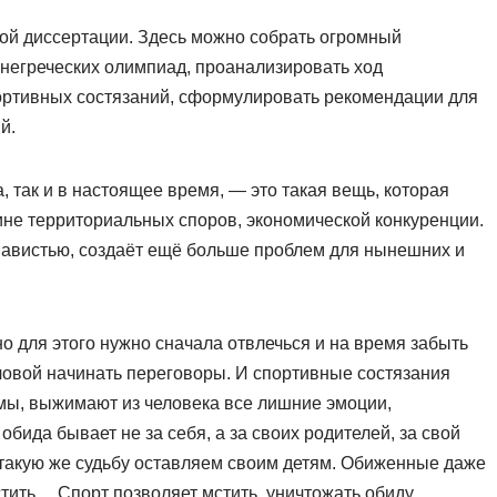
ой диссертации. Здесь можно собрать огромный
внегреческих олимпиад, проанализировать ход
портивных состязаний, сформулировать рекомендации для
й.
 так и в настоящее время, — это такая вещь, которая
ине территориальных споров, экономической конкуренции.
навистью, создаёт ещё больше проблем для нынешних и
 для этого нужно сначала отвлечься и на время забыть
оловой начинать переговоры. И спортивные состязания
мы, выжимают из человека все лишние эмоции,
обида бывает не за себя, а за своих родителей, за свой
и такую же судьбу оставляем своим детям. Обиженные даже
стить… Спорт позволяет мстить, уничтожать обиду.