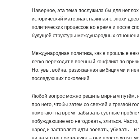
Наверное, эта тема послужила бы для неплох
исторический материал, начиная с эпохи дре
политических процессов во время и после с
будущей структуры международных отношени
Международная политика, как в прошлые века,
легко переходит в военный конфликт по прич
Но, увы, война, развязанная амбициями и не
последующих поколений.
Любой вопрос можно решить мирным путём, но
про него, чтобы затем со свежей и трезвой г
помогают на время забывать суетные пробле
побуждающие его негодовать, злиться. Часто, 
народ и заставляет идти воевать, убивать – 
ни на что не претендуют – они просто хотят м