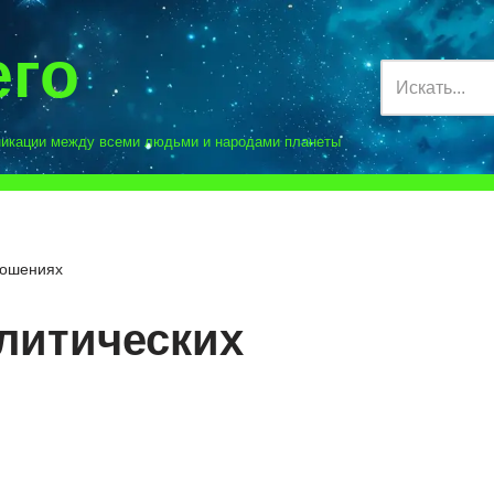
его
никации между всеми людьми и народами планеты
ношениях
олитических