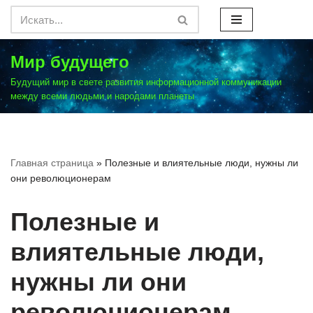
Перейти
к
Мир будущего
содержимому
Будущий мир в свете развития информационной коммуникации
между всеми людьми и народами планеты
Главная страница
»
Полезные и влиятельные люди, нужны ли
они революционерам
Полезные и
влиятельные люди,
нужны ли они
революционерам